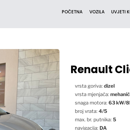
POČETNA
VOZILA
UVJETI 
Renault Cli
vrsta goriva:
dizel
vrsta mjenjača:
mehanič
snaga motora:
63
kW/8
broj vrata:
4/5
max. br. putnika:
5
navigacija:
DA