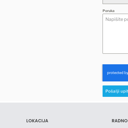
Poruka
Pošalji upi
LOKACIJA
RADNO