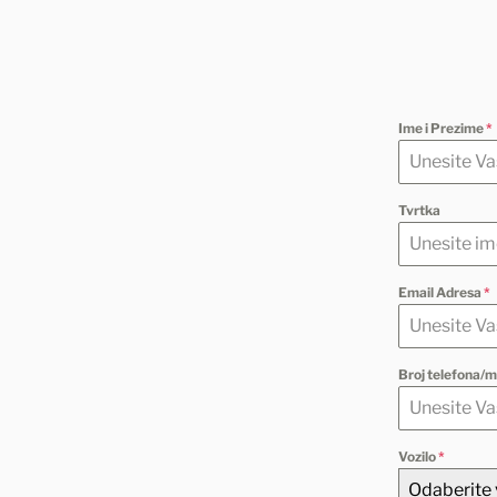
Ime i Prezime
*
Tvrtka
Email Adresa
*
Broj telefona/m
Vozilo
*
Odaberite 